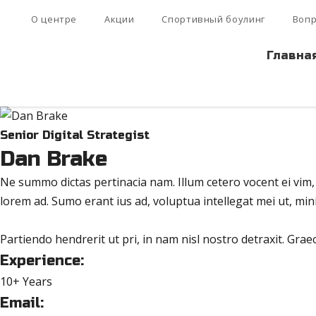
О центре
Акции
Спортивный боулинг
Вопр
Главна
Senior Digital Strategist
Dan Brake
Ne summo dictas pertinacia nam. Illum cetero vocent ei vim,
lorem ad. Sumo erant ius ad, voluptua intellegat mei ut, m
Partiendo hendrerit ut pri, in nam nisl nostro detraxit. Grae
Experience:
10+ Years
Email: