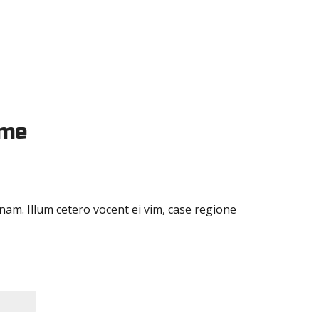
ome
am. Illum cetero vocent ei vim, case regione