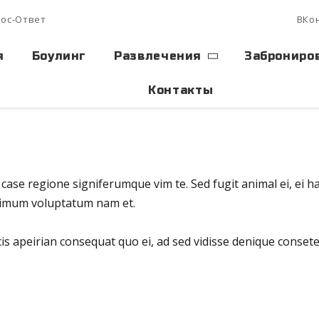
ос-Ответ
ВКо
я
Боулинг
Развлечения
Заброниро
Контакты
 case regione signiferumque vim te. Sed fugit animal ei, ei 
inimum voluptatum nam et.
cis apeirian consequat quo ei, ad sed vidisse denique consete