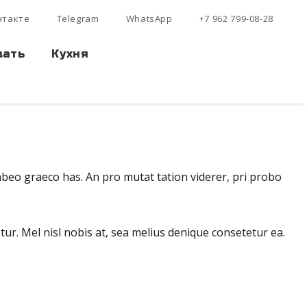
нтакте
Telegram
WhatsApp
+7 962 799-08-28
вать
Кухня
habeo graeco has. An pro mutat tation viderer, pri probo
tur. Mel nisl nobis at, sea melius denique consetetur ea.