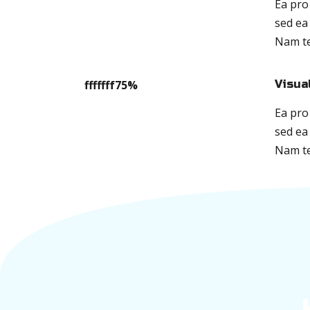
Ea pro
sed ea
Nam t
fffffff75
%
Visua
Ea pro
sed ea
Nam t