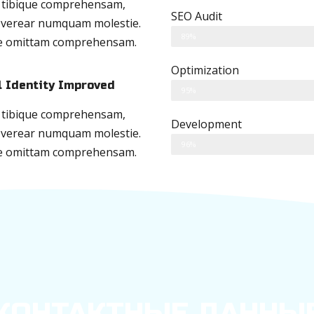
 tibique comprehensam,
SEO Audit
 verear numquam molestie.
89%
e omittam comprehensam.
Optimization
l Identity Improved
95%
 tibique comprehensam,
Development
 verear numquam molestie.
96%
e omittam comprehensam.
КОНТАКТНЫЕ ДАННЫ