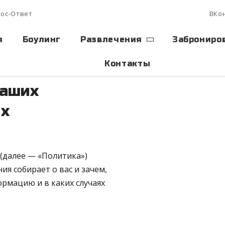
ос-Ответ
ВКо
я
Боулинг
Развлечения
Заброниро
Контакты
Ваших
ых
(далее — «Политика»)
я собирает о вас и зачем,
рмацию и в каких случаях